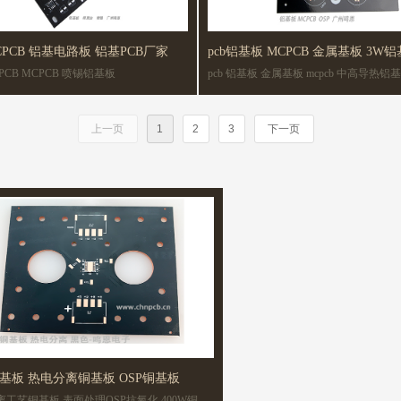
铝基板 MCPCB 铝基电路板 铝基PCB厂家
pcb铝基板 MCPCB 金属基板 3W铝
CB MCPCB 喷锡铝基板
pcb 铝基板 金属基板 mcpcb 中高导热铝基板 金属电
厂家
路板 铝基板线路板 OSP工艺
上一页
1
2
3
下一页
铜基板 热电分离铜基板 OSP铜基板
艺铜基板 表面处理OSP抗氧化 400W铜基