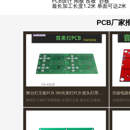
PCB设计 画板 改板 抄板
最长加工长度1.2米 单面可达2米
PCB厂家
舞台灯主板PCB 380光束灯PCB 摇头灯用电
舞吧灯主板PCB电路板 光束灯主板 摇头灯主板线路
功放也叫功率
路板
板 双面线路板
绿等.