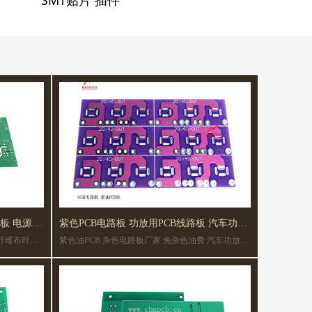
SMT贴片 插件
路板 电源
紫色PCB电路板 功放用PCB线路板 汽车功放
玻纤维布纤维
紫色油PCB 杂色电路板厂家 免杂色油费 汽车功放电
板
D照明.
路板厂家