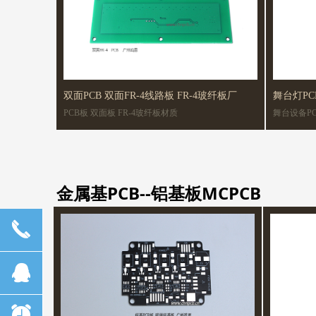
双面PCB 双面FR-4线路板 FR-4玻纤板厂
舞台灯P
PCB板 双面板 FR-4玻纤板材质
舞台设备PCB 舞台控制板 切割灯PCB 显示
双面板
台灯主板电路
金属基PCB--铝基板MCPCB
끅
뀩
뀥