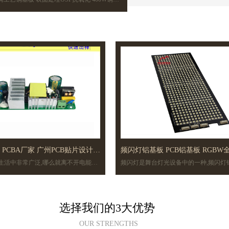
基板厂家直供
上一页
1
下一页
A PCBA厂家 广州PCB贴片设计公
频闪灯铝基板 PCB铝基板 RGBW
生活中非常广泛,哪么就离不开电能的
频闪灯是舞台灯光设备中的一种,频闪灯
舞台灯设备套板
电子及有源电子都需要我们今天讲的电
台灯铝基板,PCB铝基板,全彩铝基电路板.
上一页
1
下一页
选择我们的3大优势
OUR STRENGTHS