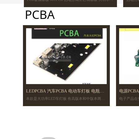
台灯铜基PCB厂家
400W铜基板 舞台灯用铜基板生产公司厂家
板 铜
PCBA
LEDPCBA 汽车PCBA 电动车灯板 电瓶车
电源PCB
本款是大功率LED车灯板 有高版本和中版本两种,
电子产品在
LED灯板 大功率LED车灯板
司
可根椐需要定制车灯驱动及PCBA
供应,移动
源PCBA.