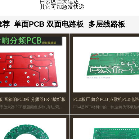
白云区当天送达
其它可加急发快递
推荐 单面PCB 双面电路板 多层线路板
功放电路板 音箱响PCB板 分频器FR-4玻纤板
PCB板厂 舞台PCB 点歌机PCB电
放大器,PCB板颜颜色多种 ,有红,紫,蓝,
FR-4是PCB材料中的一种,全称为环氧
PCB
积层覆铜板,常用于小家电,如舞台灯具,LE