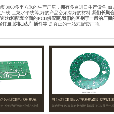
积3000多平方米的生产厂房，拥有多台进口生产设备,如龙
产线,巨龙水平线等,好的产品必须有好的材料,
我们长期合
能力和配套全面的PCB供应商,我们的区别于一般的厂商的有
订量,抄板,贴片,插件等.
是真正的一站式配套厂商.
B 点歌机PCB电路板 电源
舞台灯PCB 舞台灯主板电路板 切割灯
的一种,全称为环氧玻纤维布纤维积
舞台设备PCB 舞台控制板 切割灯PCB 显示电路板 舞
双面板
,如舞台灯具,LED照明.
台灯主板电路板 FR-4材质 双面板