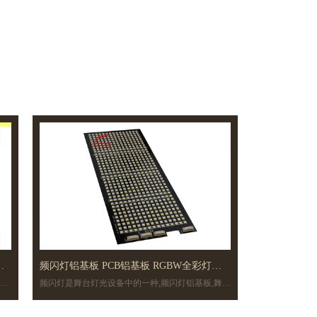
公
频闪灯铝基板 PCB铝基板 RGBW全彩灯板
的供
频闪灯是舞台灯光设备中的一种,频闪灯铝基板,舞台
舞台灯设备套板
源
灯铝基板,PCB铝基板,全彩铝基电路板.