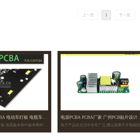
上一页
1
下一页
CBA 电动车灯板 电瓶车
电源PCBA PCBA厂家 广州PCB贴片设计
灯板 有高版本和中版本两种,可
电子产品在生活中非常广泛,哪么就离不开电能
功率LED车灯板
司
及PCBA
应,移动电子及有源电子都需要我们今天讲的电
PCBA.