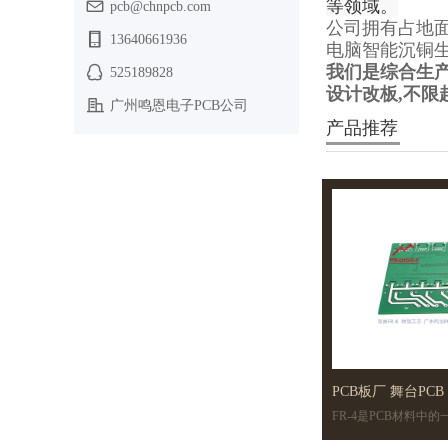
等领域。
pcb@chnpcb.com
公司拥有占地面
13640661936
手机：
电脑智能沉铜生
我们是综合生产
525189828
QQ：
设计改板,不限起
广州鸣恩电子PCB公司
公司名称：
产品推荐
PCB板厂 舞台PC
FR-4是PCB材料中
PCB
层覆铜板,常用于小家电