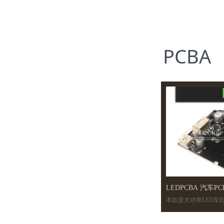
PCBA
LEDPCBA 汽车P
本款是大功率LED车
LED灯板 大
根椐需要定制车灯驱动