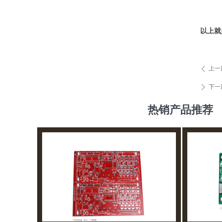
以上就
上一
ꄴ
下一
ꄲ
热销产品推荐