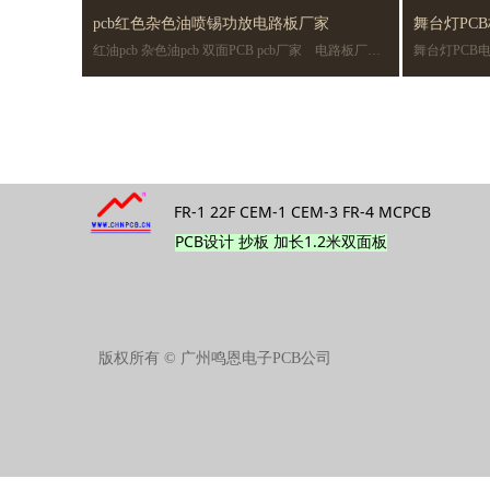
pcb红色杂色油喷锡功放电路板厂家
舞台灯PC
红油pcb 杂色油pcb 双面PCB pcb厂家 电路板厂
舞台灯PCB电路板 
路板 pcb
家 功放电路板
线路板生产
FR-1 22F CEM-1 CEM-3 FR-4 MCPCB
PCB设计 抄板 加长1.2米双面板
版权所有 ©
广州鸣恩电子PCB公司