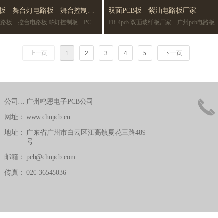
B板 舞台灯电路板 舞台控制线
双面PCB板 紫油电路板厂家
控台电路板 帕灯控制板 PCB
FR-4pcb 双面玻纤板厂家 广州pcb电路板
厂家
厂家
上一页
1
2
3
4
5
下一页
끅
公司名称：
广州鸣恩电子PCB公司
网址：
www.chnpcb.cn
地址：
广东省广州市白云区江高镇夏花三路489
号
邮箱：
pcb@chnpcb.com
传真：
020-36545036