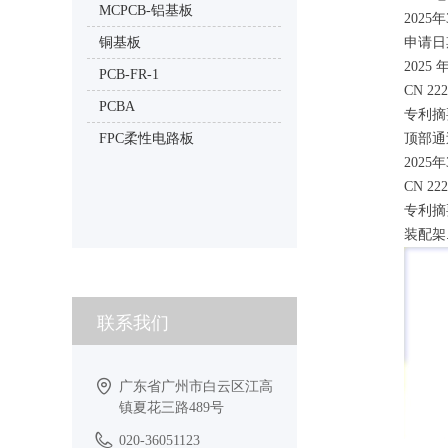
MCPCB-铝基板
202
铜基板
申请日
2025
PCB-FR-1
CN 22
PCBA
专利摘
FPC柔性电路板
顶部通
202
CN 2
专利摘
装配架
联系我们
广东省广州市白云区江高
镇夏花三路489号
020-36051123