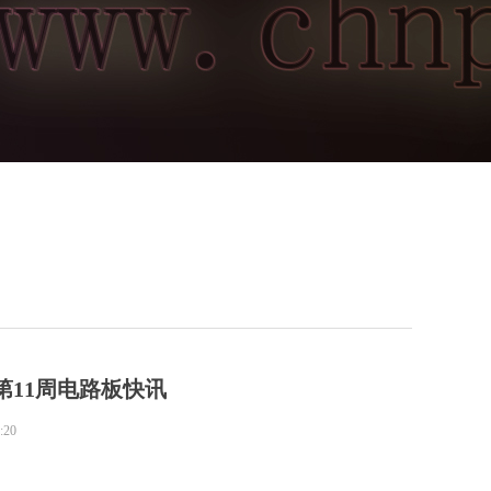
的第11周电路板快讯
:20