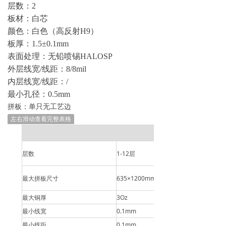
层数：2
板材：白芯
颜色：白色（高反射H9）
板厚：1.5±0.1mm
表面处理：无铅喷锡HALOSP
外层线宽/线距：8/8mil
内层线宽/线距：/
最小孔径：0.5mm
拼板：单只无工艺边
左右滑动查看完整表格
制作能力
层数
1-12
层
最大拼板尺寸
635
×1200mm
最大铜厚
3Oz
最小线宽
0.1mm
最小线距
0.1mm