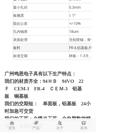
最小孔径
0.3mm
板翘度
≤ 1°
阻抗公差
+/-10%
孔内铜厚
18um
表面处理
无铅喷锡，有铅喷锡，沉金，沉银，镀金
板料
FR-4,
铝基板,FR-1,22F.CEM-1,铜基板,CE
标准交期
样板：1-3天，多层：9天起，双面批量：
广州鸣恩电子具有以下生产特点：
我们的材质齐全：94ＨＢ 94VO 22
Ｆ CEM-1 FR-4 ＣＥＭ-3 铝基
板 铜基板
我们的交期短： 单面板，铝基板 24小
时加急可交货
我们的工艺：全曝光工艺，全电脑数控精
낀
뀄
뀡
뀰
度高，全测试出货
首页
产品
关于
咨询
我们的附加增值：抄板，设计，画电路，